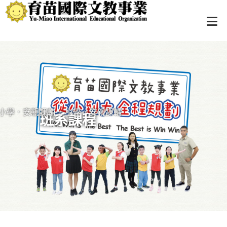
小學．安親課輔
小學．安親課輔
/
班系課程