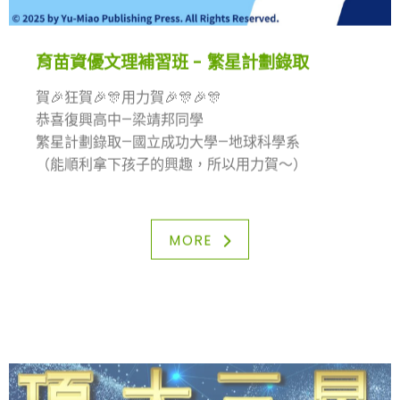
育苗資優文理補習班 - 繁星計劃錄取
賀🎉狂賀🎉🎊用力賀🎉🎊🎉🎊
恭喜復興高中—梁靖邦同學
繁星計劃錄取—國立成功大學—地球科學系
（能順利拿下孩子的興趣，所以用力賀～）
2年半前的會考
在考場被情緒不自覺的影響
MORE
導致科科大失常，得到完全沒想過的結果
但上天的安排，往往是最好的安排
很快的收起失落、不甘的心
用勤勉務實的態度為自己努力
（這點真的非常、非常不容易）
不論遇到什麼起起伏伏
總是勇敢面對、謙卑調整、努力學習