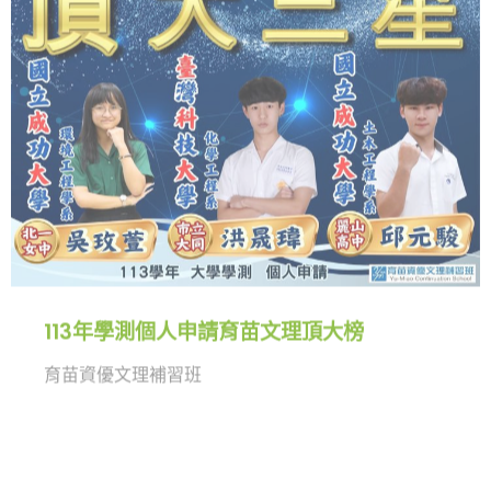
終於
證明自己，贏得到頂大學習的機會
從國中、高中，這一路走來的苦和甘
如人飲水，冷暖自知
非常非常開心
能和靖邦一起走過這段歷程
期待接下來的大學生活
依舊充滿喜樂和踏實
加油！！
113年學測個人申請育苗文理頂大榜
恭喜靖邦～繁星錄取～國立成功大學🎉🎊
育苗資優文理補習班