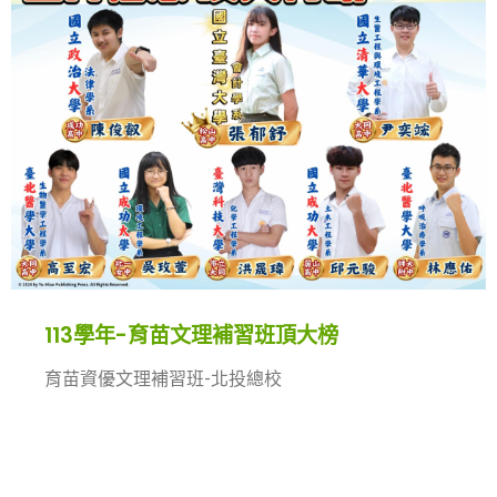
這堂課特別為高一同學設計。透過測驗、活動與案例
分享，協助孩子更認識自己的興趣與能力，並轉化成
具體的學群建議。
我們深信，當家長與孩子一同參與，將能夠建立更有
默契的共識，一起為未來的道路做好更穩健的準備。
誠摯邀請您與孩子攜手參加，讓「選擇」不再只是焦
慮，而是一次充滿力量與希望的開始。
📍我們也特別準備了一段貼心的說明影片，您會更清
楚這兩場活動能帶來哪些收穫，也能安心地和孩子一
起規劃下一步。
🎞️點擊影片觀看：https://youtu.be/rs5mxmY3ky0
🔗報名連結：
113學年-育苗文理補習班頂大榜
https://forms.gle/HsmFcfG67eGWaRf6A
📍請於114/9/19(五)前21:00 前 完成報名表單填寫。
育苗資優文理補習班-北投總校
若您有任何疑問，歡迎致電 育苗W薇閣資優教室 郭
主任。
______________________________________
📍課程洽詢：02-2898-1689