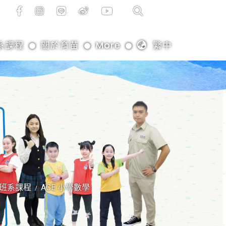
系課程
關於育苗
More
䌓中
班系課程
ACE 小學數學
/