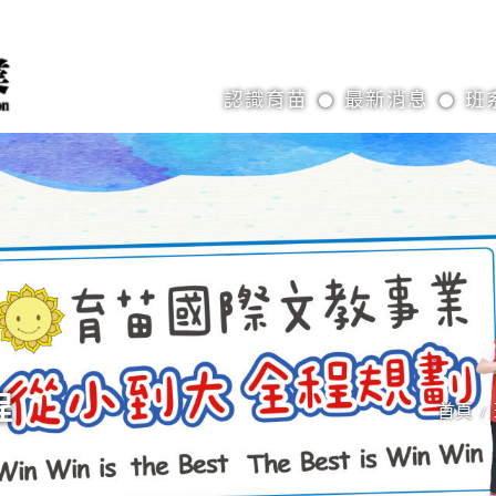
認識育苗
最新消息
班
程
首頁
/