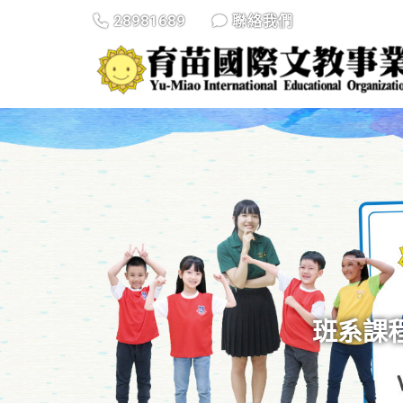
28981689
聯絡我們
班系課