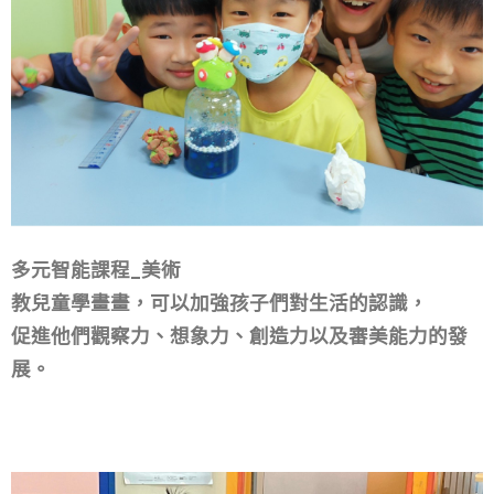
多元智能課程_作文
● 從識字閱讀到詩文寫作。
● 從校園功課到閱讀素養。
● 從試題文體到生活涵養。