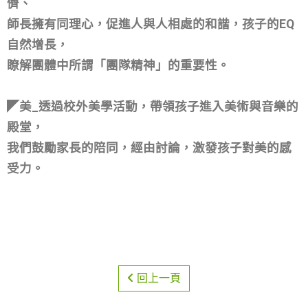
◤體_於課餘時間安排多元化的課外活動，鼓勵學生積
極參與。
在活動中觀察、了解每個孩子，引導、培養孩子的領
導能力、
組織能力、創意力和最重要的，互相合作的團隊精
神！
◤群_團體之間強調自重、互重，分享、感恩與體諒，
在育苗這個大家庭，
重視群體關係，是一個小家庭的延伸，教育孩子對同
儕、
師長擁有同理心，促進人與人相處的和諧，孩子的EQ
自然增長，
瞭解團體中所謂「團隊精神」的重要性。