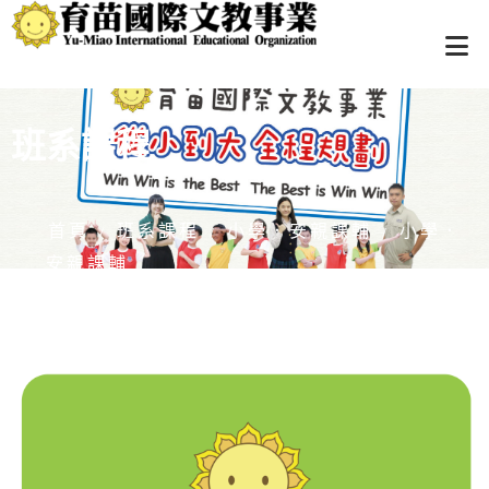
班系課程
首頁
班系課程
小學．安親課輔
小學．
/
/
/
安親課輔