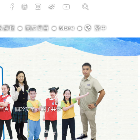
系課程
關於育苗
More
䌓中
首頁
關於育苗
親子共學
/
/