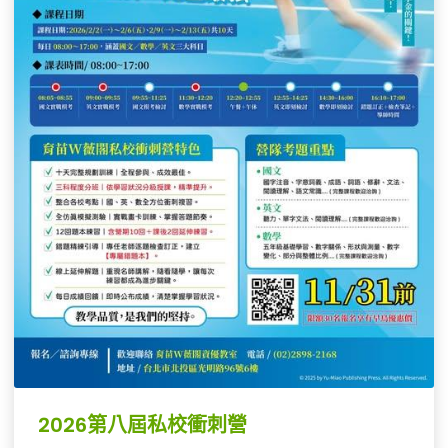
誠摯邀請您與孩子攜手參加，讓「選擇」不再只是焦
慮，而是一次充滿力量與希望的開始。
📍我們也特別準備了一段貼心的說明影片，您會更清
楚這兩場活動能帶來哪些收穫，也能安心地和孩子一
起規劃下一步。
🎞️點擊影片觀看：https://youtu.be/rs5mxmY3ky0
🔗報名連結：
https://forms.gle/HsmFcfG67eGWaRf6A
📍請於114/9/19(五)前21:00 前 完成報名表單填寫。
若您有任何疑問，歡迎致電 育苗W薇閣資優教室 郭
主任。
______________________________________
📍課程洽詢：02-2898-1689
📍教育中心：台北市北投區光明路96號6F
2026第八屆私校衝刺營