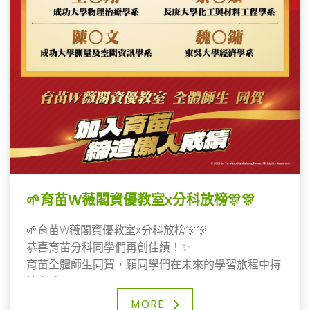
🌱育苗W薇閣資優教室x分科放榜🎊🎊
🌱育苗W薇閣資優教室x分科放榜🎊🎊
恭喜育苗分科同學們再創佳績！✨
育苗全體師生同賀，願同學們在未來的學習旅程中持
續突破，💪
贏得更多耀眼的榮耀篇章！🌟
MORE