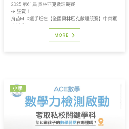
2025 第61屆 奧林匹克數理競賽
📣 狂賀！
育苗MTX選手班在【全國奧林匹克數理競賽】中榮獲
卓越成績！
❤️ 我們的二至六年級學生在本次競賽中表現優異，讓
MORE
我們一起嘉許孩子們勇於參賽並展現努力的決心！
👍 恭喜MTX選手班的孩子們！
每一堂課的專注學習，與老師積極的互動，加上課後
的勤奮練習，終於在這一刻結出了豐碩的成果。
你們的努力不僅是對自己負責，更是對夢想的一次承
諾。
小學
希望大家能繼續保持這份熱情與毅力，勇敢迎接未來
的挑戰，再創佳績！
記得，老師和家長永遠都會在你們身後支持著你們，
為你們加油打氣！🌟❤️
✨ 期待未來有更多精彩的時刻，讓我們一起見證孩子
們的成長與突破！
📣 歡迎更多對數學有熱情的同學加入，一同挑戰自