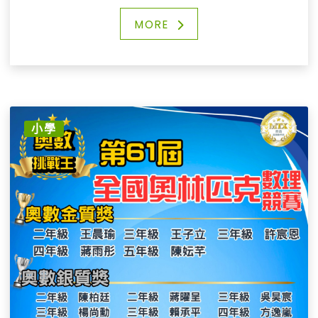
孩子們的努力與勇氣令人動容，每一次的專注學習，
每一堂課的積極互動，加上課後的勤奮練習，終於在
MORE
這一刻結出了豐碩的果實。
這不只是對自己努力的肯定，更是對夢想的一次承
諾！
🥇 用心教學 × 持續陪伴
在育苗，我們深信：堅持努力，就能創造奇蹟。
每位孩子的成長與突破，都是全體老師和家長最珍貴
小學
的驕傲。
🙋‍♂️ 招生 對象：國小二年級至六年級，對數學有興趣
或成績優異者皆可報名參加
📌 洽詢更多資訊、安排到班檢測與試聽
☎️ 電話：02-2898-6632
✅ 官方LINE： https://page.line.me/fha0679e
📲 私訊粉專，將有專人與您聯繫
#育苗ACE資優數學教室
#育苗國際文教事業
#北投數學補習班