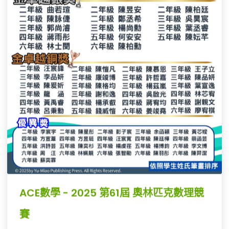
🙋🏻‍♀️ 報名對象：
國小二年級至六年級，對數學有興趣或成績優異者皆
可報名參加
☑️ 洽詢更多資訊
☑️ 安排到班檢測、試聽
☎️ 電話：02-2898-6632
✅ 加入官方 LINE：https://page.line.me/fha0679e
📲 粉絲專頁私訊，我們將有專人與您聯繫！
ACE數學 - 2025 第61屆 奧林匹克數理競
賽