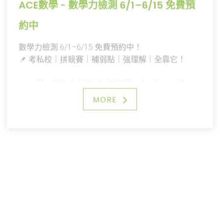
約中
數學力檢測 6/1–6/15 免費預約中！
📌 考私校｜拼競賽｜補弱點｜強理解｜全靠它！
🎯 一對一數學專家檢測，精準掌握孩子學習關鍵！
MORE
想知道孩子的數學力在哪個程度？
想找出學習瓶頸、為未來升學與競賽打好基礎？
👉 現在就是最好的時機！
🔍 檢測內容包含：
✔ 基礎與進階數學素養測評
國中
✔ 分析弱點、對症下藥
✔ 大型競賽邏輯訓練潛力評估
💡 原價 $200，6/1～6/15 預約完全免費！
💡 檢測後提供詳細診斷報告與學習建議