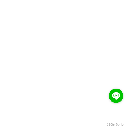
超級金榜 113年 文化國小 多語文競賽 多重
獲獎榜單！