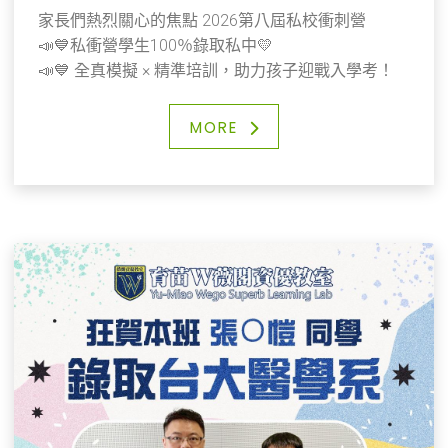
家長們熱烈關心的焦點 2026第八屆私校衝刺營
📣💙私衝營學生100％錄取私中💛
📣💙 全真模擬 × 精準培訓，助力孩子迎戰入學考！
💛
10 天完整的私校衝刺課程，不只是單純的複習與加
MORE
強，而是透過系統化規劃與精準訓練，幫助孩子：
✅ 熟悉考試節奏，培養臨場反應與穩定度
✅ 掌握解題方向，避免盲目練習，提升答題效率
✅ 在密集訓練中逐步累積自信，真正做到「會的能拿
分、不會的逐步突破」
讓孩子在正式考試中不緊張、不慌亂，能夠完整發揮
實力，把最好的狀態帶上考場！