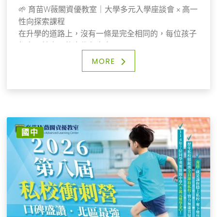
🌱 育苗W薇閣資優教室｜大學多元入學座談會 × 高一
性向探索課程
在升學的道路上，沒有一條是完全相同的，每位孩子
都有屬於自己的步伐與方向。
隨著課程與制度的演變，家長與學生常會感到資訊繁
MORE
雜、選擇困難。
因此，我們希望透過更清晰的說明與專業的引導，讓
孩子與家長能安心前行，不再迷惘。
✨ 10/18（六）大學多元入學面面觀座談會
這是一場專屬於所有高中生與家長的座談，無論孩子
目前就讀高一、高二或高三，都能在其中找到最貼近
國中
的重點
✨ 10/25（六）高一性向探索及學群建議課程
這堂課特別為高一同學設計。透過測驗、活動與案例
分享，協助孩子更認識自己的興趣與能力，並轉化成
具體的學群建議。
我們深信，當家長與孩子一同參與，將能夠建立更有
默契的共識，一起為未來的道路做好更穩健的準備。