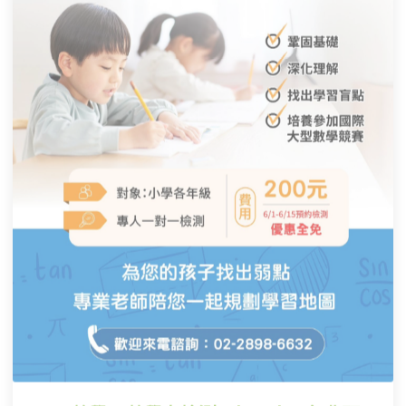
我、超越自我！
#育苗國際文教事業
🙋🏻‍♀️ 報名對象：
國小二年級至六年級，對數學有興趣或成績優異者皆
可報名參加
☑️ 洽詢更多資訊
☑️ 安排到班檢測、試聽
☎️ 電話：02-2898-6632
✅ 加入官方 LINE：https://page.line.me/fha0679e
📲 粉絲專頁私訊，我們將有專人與您聯繫！
ACE數學 - 數學力檢測 6/1–6/15 免費預