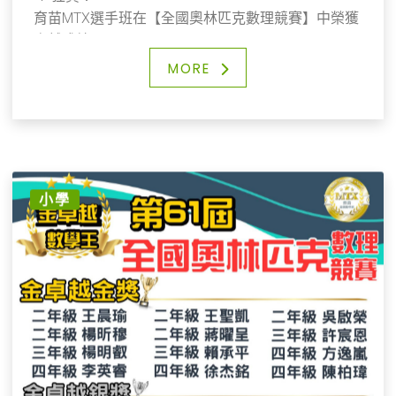
育苗MTX選手班在【全國奧林匹克數理競賽】中榮獲
卓越成績！
❤️ 我們的二至六年級學生在本次競賽中表現優異，讓
MORE
我們一起嘉許孩子們勇於參賽並展現努力的決心！
👍 恭喜MTX選手班的孩子們！
每一堂課的專注學習，與老師積極的互動，加上課後
的勤奮練習，終於在這一刻結出了豐碩的成果。
你們的努力不僅是對自己負責，更是對夢想的一次承
諾。
小學
希望大家能繼續保持這份熱情與毅力，勇敢迎接未來
的挑戰，再創佳績！
記得，老師和家長永遠都會在你們身後支持著你們，
為你們加油打氣！🌟❤️
✨ 期待未來有更多精彩的時刻，讓我們一起見證孩子
們的成長與突破！
📣 歡迎更多對數學有熱情的同學加入，一同挑戰自
我、超越自我！
#育苗國際文教事業