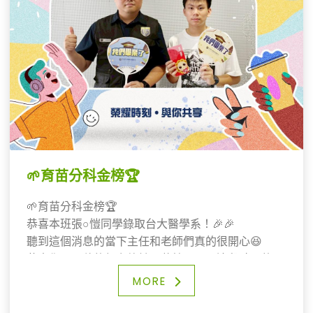
🌱育苗分科金榜🏆
🌱育苗分科金榜🏆
恭喜本班張○愷同學錄取台大醫學系！🎉🎉
聽到這個消息的當下主任和老師們真的很開心😆
恭喜你～累積的努力終於開花結果，而這段時間的堅
持與累積，也一定會成為堅實的實力，成為未來的助
MORE
力💪🏻祝同學在新的里程碑，繼續勇往直前，發光發
熱✨✨